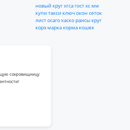
новый
круг
хгса
гост
хс
мм
купи
такси
ключ
окон
сеток
лист
осаго
каско
раисы
круг
корэ
марка
корма
кошек
оящую сокровищницу
антности!