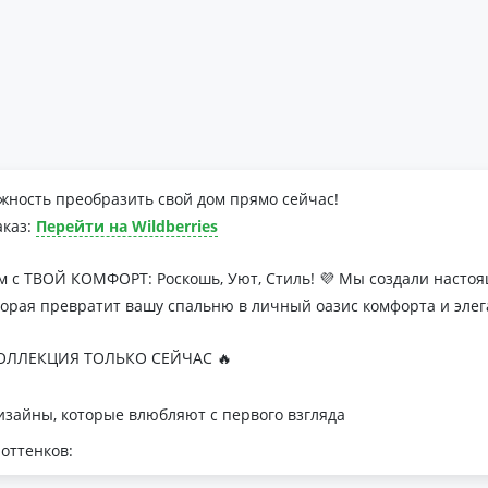
жность преобразить свой дом прямо сейчас!
аказ:
Перейти на Wildberries
м с ТВОЙ КОМФОРТ: Роскошь, Уют, Стиль! 💜 Мы создали наст
торая превратит вашу спальню в личный оазис комфорта и элег
ЛЛЕКЦИЯ ТОЛЬКО СЕЙЧАС 🔥
зайны, которые влюбляют с первого взгляда
оттенков:
я минималистичных интерьеров