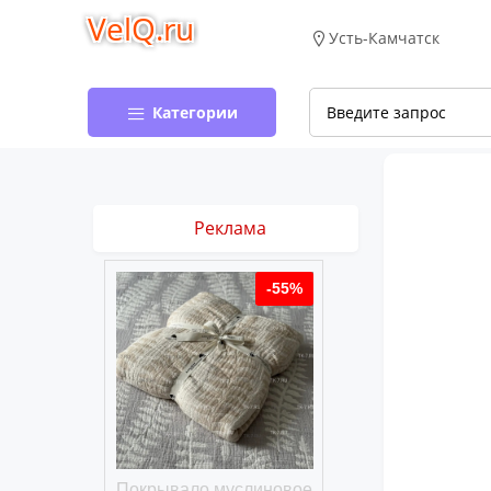
VelQ.ru
Усть-Камчатск
Категории
Реклама
-50%
-55%
хлопковое
Покрывало муслиновое