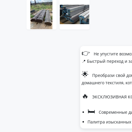
👉
Не упустите возмо
📍 Быстрый переход и з
🌟
Преобрази свой до
домашнего текстиля, ко
🔥
ЭКСКЛЮЗИВНАЯ КО
🛏
Современные ди
Палитра изысканных 
- Темно-серый дл