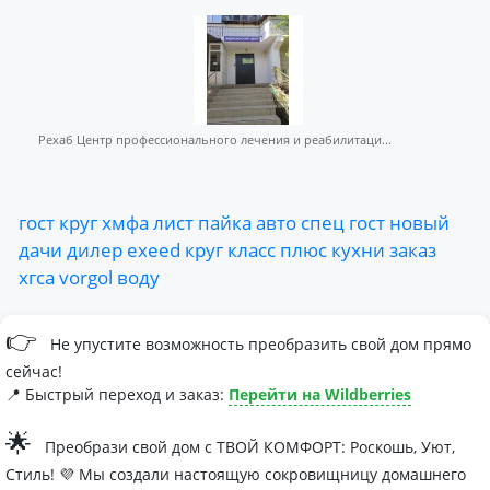
Рехаб Центр профессионального лечения и реабилитаци...
гост
круг
хмфа
лист
пайка
авто
спец
гост
новый
дачи
дилер
exeed
круг
класс
плюс
кухни
заказ
хгса
vorgol
воду
👉
Не упустите возможность преобразить свой дом прямо
сейчас!
📍 Быстрый переход и заказ:
Перейти на Wildberries
🌟
Преобрази свой дом с ТВОЙ КОМФОРТ: Роскошь, Уют,
Стиль! 💜 Мы создали настоящую сокровищницу домашнего