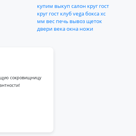
купим
выкуп
салон
круг
гост
круг
гост
клуб
vega
бокса
хс
мм
вес
печь
вывоз
щеток
двери
века
окна
ножи
оящую сокровищницу
антности!