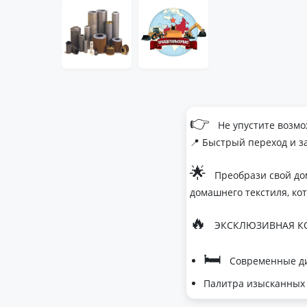
👉
Не упустите возмо
📍 Быстрый переход и з
🌟
Преобрази свой до
домашнего текстиля, ко
🔥
ЭКСКЛЮЗИВНАЯ КО
🛏
Современные ди
Палитра изысканных 
- Темно-серый дл