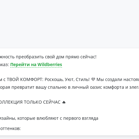
жность преобразить свой дом прямо сейчас!
аказ:
Перейти на Wildberries
м с ТВОЙ КОМФОРТ: Роскошь, Уют, Стиль! 💜 Мы создали наст
торая превратит вашу спальню в личный оазис комфорта и элег
ЛЛЕКЦИЯ ТОЛЬКО СЕЙЧАС 🔥
зайны, которые влюбляют с первого взгляда
оттенков:
я минималистичных интерьеров