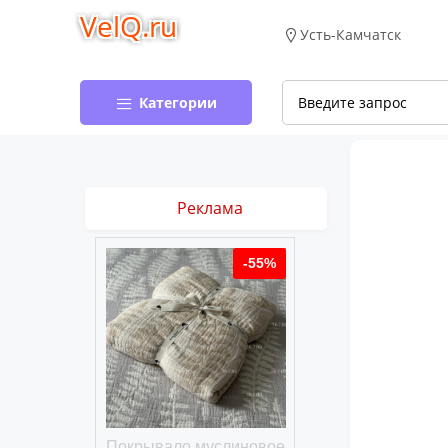
VelQ.ru
Усть-Камчатск
Категории
Реклама
-50%
-55%
хлопковое
Покрывало муслиновое