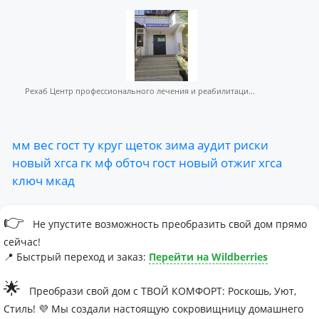
Рехаб Центр профессионального лечения и реабилитаци...
мм
вес
гост
ту
круг
щеток
зима
аудит
риски
новый
хгса
гк
мф
обточ
гост
новый
отжиг
хгса
ключ
мкад
👉
Не упустите возможность преобразить свой дом прямо
сейчас!
📍 Быстрый переход и заказ:
Перейти на Wildberries
🌟
Преобрази свой дом с ТВОЙ КОМФОРТ: Роскошь, Уют,
Стиль! 💜 Мы создали настоящую сокровищницу домашнего