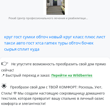
Рехаб Центр профессионального лечения и реабилитаци...
круг
гост
сумки
обточ
новый
круг
класс
плюс
лист
такси
авто
гост
хгса
ramex
туры
обточ
бочек
сырья
сплит
куда
👉
Не упустите возможность преобразить свой дом прямо
сейчас!
📍 Быстрый переход и заказ:
Перейти на Wildberries
🌟
Преобрази свой дом с ТВОЙ КОМФОРТ: Роскошь, Уют,
Стиль! 💜 Мы создали настоящую сокровищницу домашнего
текстиля, которая превратит вашу спальню в личный оазис
комфорта и элегантности!