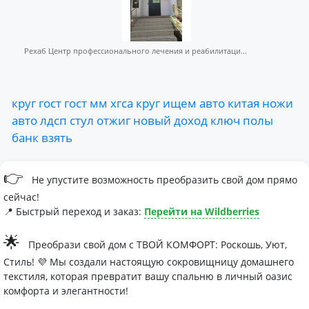
Рехаб Центр профессионального лечения и реабилитаци...
круг
гост
гост
мм
хгса
круг
ищем
авто
китая
ножи
авто
лдсп
стул
отжиг
новый
доход
ключ
полы
банк
взять
👉
Не упустите возможность преобразить свой дом прямо
сейчас!
📍 Быстрый переход и заказ:
Перейти на Wildberries
🌟
Преобрази свой дом с ТВОЙ КОМФОРТ: Роскошь, Уют,
Стиль! 💜 Мы создали настоящую сокровищницу домашнего
текстиля, которая превратит вашу спальню в личный оазис
комфорта и элегантности!