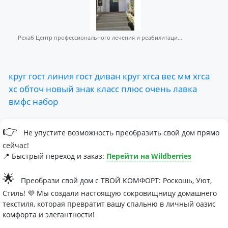
Рехаб Центр профессионального лечения и реабилитаци...
круг
гост
линия
гост
диван
круг
хгса
вес
мм
хгса
хс
обточ
новый
знак
класс
плюс
очень
лавка
вмфс
набор
👉
Не упустите возможность преобразить свой дом прямо
сейчас!
📍 Быстрый переход и заказ:
Перейти на Wildberries
🌟
Преобрази свой дом с ТВОЙ КОМФОРТ: Роскошь, Уют,
Стиль! 💜 Мы создали настоящую сокровищницу домашнего
текстиля, которая превратит вашу спальню в личный оазис
комфорта и элегантности!