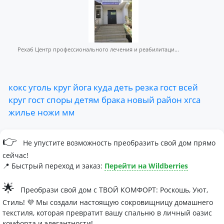
Рехаб Центр профессионального лечения и реабилитаци...
кокс
уголь
круг
йога
куда
деть
резка
гост
всей
круг
гост
споры
детям
брака
новый
район
хгса
жилье
ножи
мм
👉
Не упустите возможность преобразить свой дом прямо
сейчас!
📍 Быстрый переход и заказ:
Перейти на Wildberries
🌟
Преобрази свой дом с ТВОЙ КОМФОРТ: Роскошь, Уют,
Стиль! 💜 Мы создали настоящую сокровищницу домашнего
текстиля, которая превратит вашу спальню в личный оазис
комфорта и элегантности!