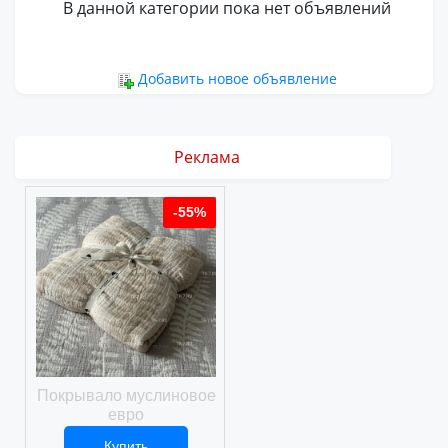
В данной категории пока нет объявлений
Добавить новое объявление
Реклама
%
-55%
-55%
ое
Покрывало муслиновое
Покрывало вафельное
евро
Купить
Купить