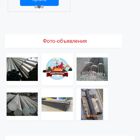
2 469 ₽
3 061 ₽
Фото-объявления