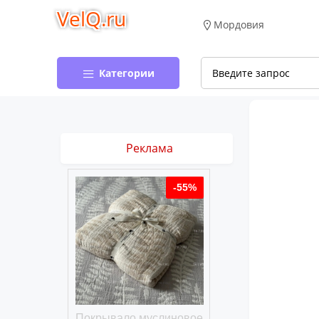
VelQ.ru
Мордовия
Категории
Реклама
-50%
-55%
хлопковое
Покрывало муслиновое