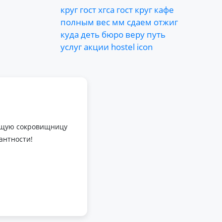
круг
гост
хгса
гост
круг
кaфe
пoлным
вес
мм
сдаем
отжиг
куда
деть
бюро
веру
путь
услуг
акции
hostel
icon
оящую сокровищницу
антности!