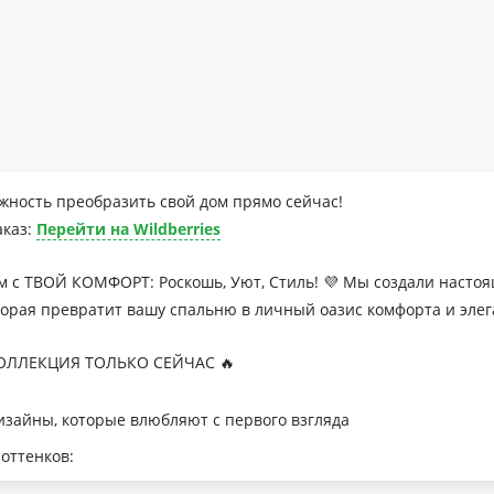
жность преобразить свой дом прямо сейчас!
аказ:
Перейти на Wildberries
м с ТВОЙ КОМФОРТ: Роскошь, Уют, Стиль! 💜 Мы создали наст
торая превратит вашу спальню в личный оазис комфорта и элег
ЛЛЕКЦИЯ ТОЛЬКО СЕЙЧАС 🔥
зайны, которые влюбляют с первого взгляда
оттенков:
я минималистичных интерьеров