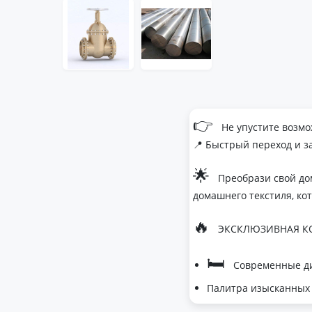
👉
Не упустите возмо
📍 Быстрый переход и з
🌟
Преобрази свой до
домашнего текстиля, ко
🔥
ЭКСКЛЮЗИВНАЯ КО
🛏
Современные ди
Палитра изысканных 
- Темно-серый дл