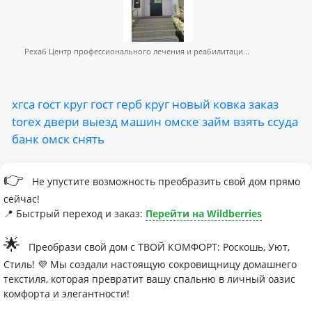
Рехаб Центр профессионального лечения и реабилитаци...
хгса
гост
круг
гост
герб
круг
новый
ковка
заказ
torex
двери
выезд
машин
омске
займ
взять
ссуда
банк
омск
снять
👉
Не упустите возможность преобразить свой дом прямо
сейчас!
📍 Быстрый переход и заказ:
Перейти на Wildberries
🌟
Преобрази свой дом с ТВОЙ КОМФОРТ: Роскошь, Уют,
Стиль! 💜 Мы создали настоящую сокровищницу домашнего
текстиля, которая превратит вашу спальню в личный оазис
комфорта и элегантности!