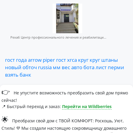
Рехаб Центр профессионального лечения и реабилитаци...
гост
года
arrow
piper
гост
хгса
круг
круг
штаны
новый
обточ
russia
мм
вес
авто
бота
лист
перми
взять
банк
👉
Не упустите возможность преобразить свой дом прямо
сейчас!
📍 Быстрый переход и заказ:
Перейти на Wildberries
🌟
Преобрази свой дом с ТВОЙ КОМФОРТ: Роскошь, Уют,
Стиль! 💜 Мы создали настоящую сокровищницу домашнего