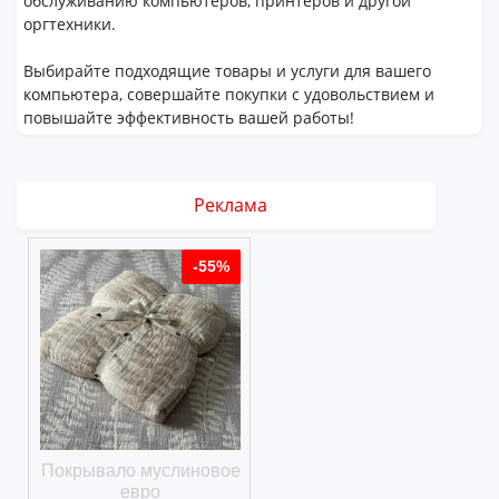
обслуживанию компьютеров, принтеров и другой
оргтехники.
Выбирайте подходящие товары и услуги для вашего
компьютера, совершайте покупки с удовольствием и
повышайте эффективность вашей работы!
Реклама
%
-55%
-55%
ое
Покрывало муслиновое
Покрывало вафельное
евро