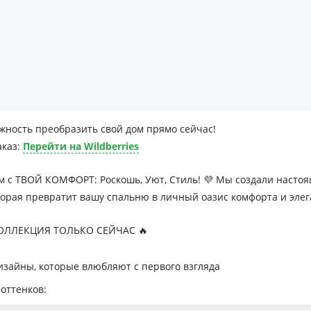
жность преобразить свой дом прямо сейчас!
аказ:
Перейти на Wildberries
м с ТВОЙ КОМФОРТ: Роскошь, Уют, Стиль! 💜 Мы создали наст
торая превратит вашу спальню в личный оазис комфорта и элег
ЛЛЕКЦИЯ ТОЛЬКО СЕЙЧАС 🔥
зайны, которые влюбляют с первого взгляда
оттенков:
я минималистичных интерьеров