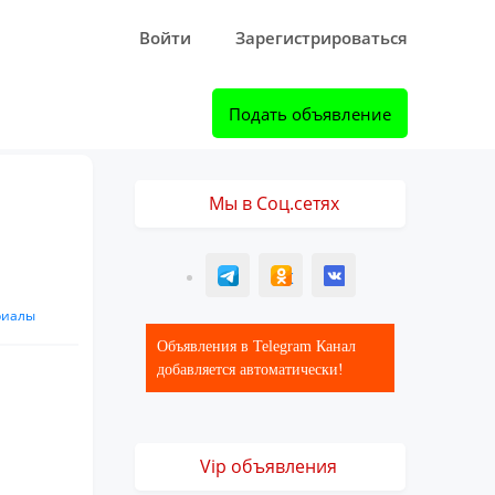
Войти
Зарегистрироваться
Подать объявление
Мы в Соц.сетях
T
ОК
ВК
риалы
Объявления в Telegram Канал
добавляется автоматически!
Vip объявления