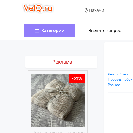
VelQ.ru
Пахачи
Категории
Реклама
Двери Окна
-50%
-55%
Провод, кабел
Разное
хлопковое
Покрывало муслиновое