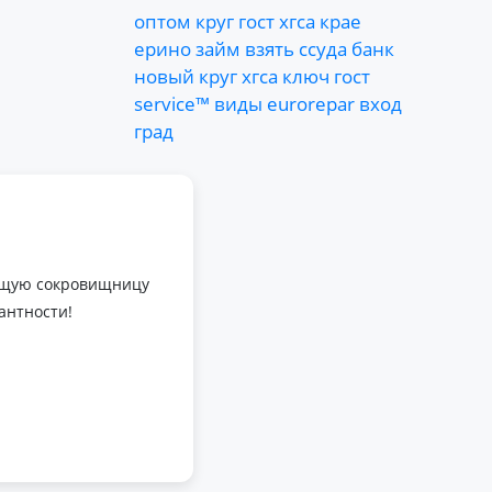
оптом
круг
гост
хгса
крае
ерино
займ
взять
ссуда
банк
новый
круг
хгса
ключ
гост
service™
виды
eurorepar
вход
град
оящую сокровищницу
антности!