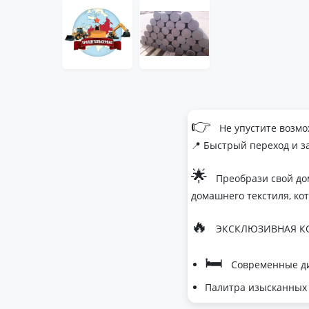
👉
Не упустите возмо
📍 Быстрый переход и з
🌟
Преобрази свой до
домашнего текстиля, ко
🔥
ЭКСКЛЮЗИВНАЯ КО
🛏
Современные ди
Палитра изысканных 
- Темно-серый дл