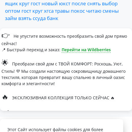
ящик
круг
гост
новый
юкст
после
снять
выбор
оптом
гост
круг
хгса
травы
покос
читаю
смены
займ
взять
ссуда
банк
👉
Не упустите возможность преобразить свой дом прямо
сейчас!
📍 Быстрый переход и заказ:
Перейти на Wildberries
🌟
Преобрази свой дом с ТВОЙ КОМФОРТ: Роскошь, Уют,
Стиль! 💜 Мы создали настоящую сокровищницу домашнего
текстиля, которая превратит вашу спальню в личный оазис
комфорта и элегантности!
🔥
ЭКСКЛЮЗИВНАЯ КОЛЛЕКЦИЯ ТОЛЬКО СЕЙЧАС 🔥
🛏
Современные дизайны, которые влюбляют с первого
взгляда
Палитра изысканных оттенков:
Этот Сайт использует файлы cookies для более