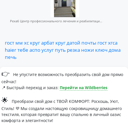
Рехаб Центр профессионального лечения и реабилитаци...
гост
мм
хс
круг
арбат
круг
датой
почты
гост
хгса
haier
тебе
аспо
услуг
путь
резка
ножи
ключ
дома
печь
👉
Не упустите возможность преобразить свой дом прямо
сейчас!
📍 Быстрый переход и заказ:
Перейти на Wildberries
🌟
Преобрази свой дом с ТВОЙ КОМФОРТ: Роскошь, Уют,
Стиль! 💜 Мы создали настоящую сокровищницу домашнего
текстиля, которая превратит вашу спальню в личный оазис
комфорта и элегантности!