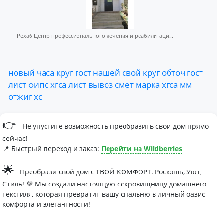
Рехаб Центр профессионального лечения и реабилитаци...
новый
часа
круг
гост
нашей
свой
круг
обточ
гост
лист
фипс
хгса
лист
вывоз
смет
марка
хгса
мм
отжиг
хс
👉
Не упустите возможность преобразить свой дом прямо
сейчас!
📍 Быстрый переход и заказ:
Перейти на Wildberries
🌟
Преобрази свой дом с ТВОЙ КОМФОРТ: Роскошь, Уют,
Стиль! 💜 Мы создали настоящую сокровищницу домашнего
текстиля, которая превратит вашу спальню в личный оазис
комфорта и элегантности!