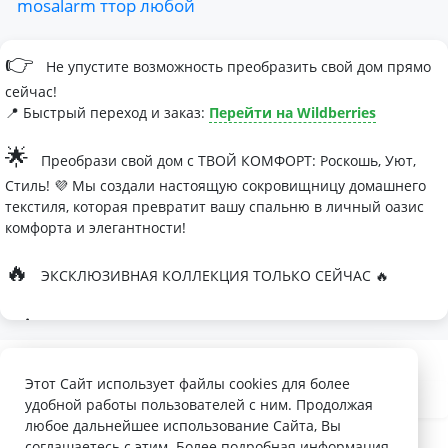
mosalarm
ттор
любой
👉
Не упустите возможность преобразить свой дом прямо
сейчас!
📍 Быстрый переход и заказ:
Перейти на Wildberries
🌟
Преобрази свой дом с ТВОЙ КОМФОРТ: Роскошь, Уют,
Стиль! 💜 Мы создали настоящую сокровищницу домашнего
текстиля, которая превратит вашу спальню в личный оазис
комфорта и элегантности!
🔥
ЭКСКЛЮЗИВНАЯ КОЛЛЕКЦИЯ ТОЛЬКО СЕЙЧАС 🔥
🛏
Современные дизайны, которые влюбляют с первого
взгляда
Палитра изысканных оттенков:
Этот Сайт использует файлы cookies для более
удобной работы пользователей с ним. Продолжая
- Темно-серый для минималистичных интерьеров
любое дальнейшее использование Сайта, Вы
- Сиреневый для романтичных натур
соглашаетесь с этим. Более подробная информация