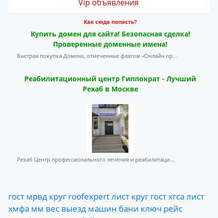
Vip объявления
Как сюда попасть?
Купить домен для сайта! Безопасная сделка!
Проверенные доменные имена!
Быстрая покупка Домена, отмеченные флагом «Онлайн пр...
Реабилитационный центр Гиппократ - Лучший
Рехаб в Москве
Рехаб Центр профессионального лечения и реабилитаци...
гост
мрвд
круг
roofexpert
лист
круг
гост
хгса
лист
хмфа
мм
вес
выезд
машин
бани
ключ
рейс