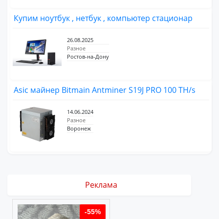
Купим ноутбук , нетбук , компьютер стационар
26.08.2025
Разное
Ростов-на-Дону
Asic майнер Bitmain Antminer S19J PRO 100 TH/s
14.06.2024
Разное
Воронеж
Реклама
%
-55%
-55%