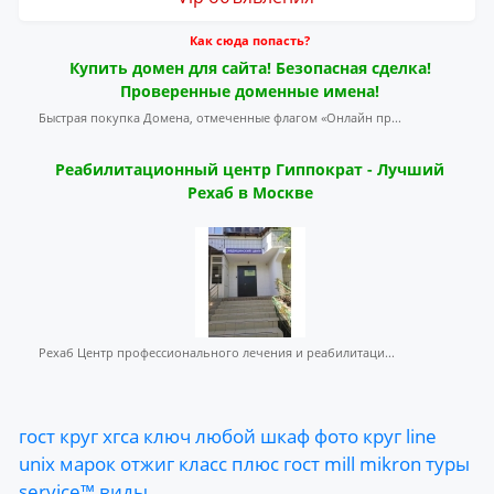
Как сюда попасть?
Купить домен для сайта! Безопасная сделка!
Проверенные доменные имена!
Быстрая покупка Домена, отмеченные флагом «Онлайн пр...
Реабилитационный центр Гиппократ - Лучший
Рехаб в Москве
Рехаб Центр профессионального лечения и реабилитаци...
гост
круг
хгса
ключ
любой
шкаф
фото
круг
line
unix
марок
отжиг
класс
плюс
гост
mill
mikron
туры
service™
виды