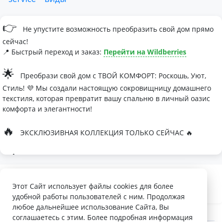
👉
Не упустите возможность преобразить свой дом прямо
сейчас!
📍 Быстрый переход и заказ:
Перейти на Wildberries
🌟
Преобрази свой дом с ТВОЙ КОМФОРТ: Роскошь, Уют,
Стиль! 💜 Мы создали настоящую сокровищницу домашнего
текстиля, которая превратит вашу спальню в личный оазис
комфорта и элегантности!
🔥
ЭКСКЛЮЗИВНАЯ КОЛЛЕКЦИЯ ТОЛЬКО СЕЙЧАС 🔥
🛏
Современные дизайны, которые влюбляют с первого
взгляда
Палитра изысканных оттенков:
Этот Сайт использует файлы cookies для более
удобной работы пользователей с ним. Продолжая
- Темно-серый для минималистичных интерьеров
любое дальнейшее использование Сайта, Вы
- Сиреневый для романтичных натур
соглашаетесь с этим. Более подробная информация