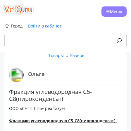
VelQ.ru
Меню
Город
Войти в кабинет
Товары
→
Разное
Ольга
Фракция углеводородная С5-
С8(пироконденсат)
ООО «СНГП-СПб» реализует
Фракцию углеводородную С5-С8(пироконденсат).