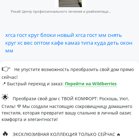
Рехаб Центр профессионального лечения и реабилитаци...
хгса
гост
круг
блоки
новый
хгса
гост
мм
снять
круг
хс
вес
оптом
кафе
камаз
типа
куда
деть
окон
мм
👉
Не упустите возможность преобразить свой дом прямо
сейчас!
📍 Быстрый переход и заказ:
Перейти на Wildberries
🌟
Преобрази свой дом с ТВОЙ КОМФОРТ: Роскошь, Уют,
Стиль! 💜 Мы создали настоящую сокровищницу домашнего
текстиля, которая превратит вашу спальню в личный оазис
комфорта и элегантности!
🔥
ЭКСКЛЮЗИВНАЯ КОЛЛЕКЦИЯ ТОЛЬКО СЕЙЧАС 🔥