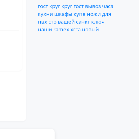
гост
круг
круг
гост
вывоз
часа
кухни
шкафы
купе
ножи
для
пвх
сто
вашей
санкт
ключ
наши
ramex
хгса
новый