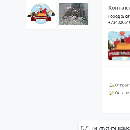
Контак
Город :
Ека
+73432061
Открыт
Остави
👉
Не упустите возмо