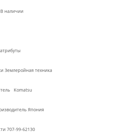
ьное
 В наличии
атрибуты
ки Землеройная техника
итель Komatsu
оизводитель Япония
ти 707-99-62130