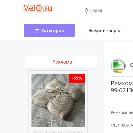
VelQ.ru
Город
Категории
Реклама
-50%
-55%
Ремкомп
99-6213
Ремкомпле
г/ц подъе
хлопковое
Покрывало муслиновое