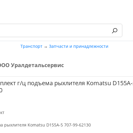
Транспорт
→
Запчасти и принадлежности
ООО Уралдетальсервис
-55%
лект г/ц подъема рыхлителя Komatsu D155A-5
0
кт
ма рыхлителя Komatsu D155A-5 707-99-62130