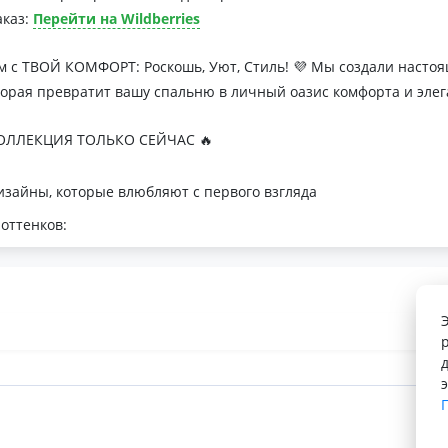
аказ:
Перейти на Wildberries
м с ТВОЙ КОМФОРТ: Роскошь, Уют, Стиль! 💜 Мы создали наст
торая превратит вашу спальню в личный оазис комфорта и элег
ЛЛЕКЦИЯ ТОЛЬКО СЕЙЧАС 🔥
зайны, которые влюбляют с первого взгляда
оттенков:
я минималистичных интерьеров
романтичных натур
с для теплой атмосферы
 Тусса - мечта о совершенном сне
лк
орегуляция
косновение к телу