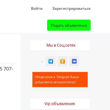
Войти
Зарегистрироваться
Подать объявление
Мы в Соц.сетях
T
ОК
ВК
 707-
Объявления в Telegram Канал
добавляется автоматически!
Vip объявления