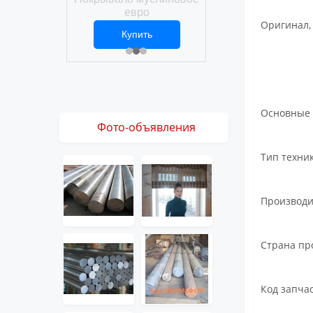
Покрывало вафел
ро
евро
Оригинал,
ить
Купить
Купить
1 ₽
2 469 ₽
3 061 ₽
Основные 
Фото-объявления
Тип техни
Производ
Страна пр
Код запчас