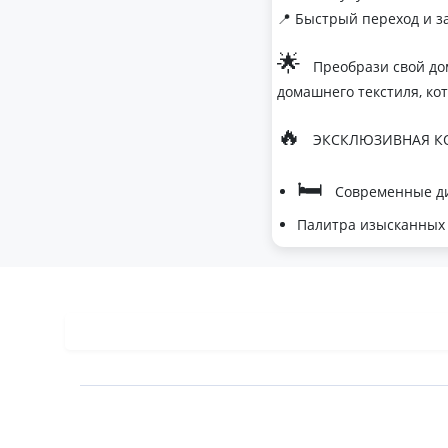
📍 Быстрый переход и з
🌟
Преобрази свой до
домашнего текстиля, ко
🔥
ЭКСКЛЮЗИВНАЯ КО
🛏
Современные ди
Палитра изысканных 
- Темно-серый дл
- Сиреневый для 
- Персиковый мус
🌙
Шелковые одеяла
- Натуральный ше
- Идеальная терм
- Невероятное при