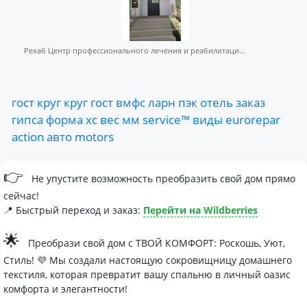
Рехаб Центр профессионального лечения и реабилитаци...
гост
круг
круг
гост
вмфс
ларн
пэк
отель
заказ
гипса
форма
хс
вес
мм
service™
виды
eurorepar
action
авто
motors
👉
Не упустите возможность преобразить свой дом прямо
сейчас!
📍 Быстрый переход и заказ:
Перейти на Wildberries
🌟
Преобрази свой дом с ТВОЙ КОМФОРТ: Роскошь, Уют,
Стиль! 💜 Мы создали настоящую сокровищницу домашнего
текстиля, которая превратит вашу спальню в личный оазис
комфорта и элегантности!