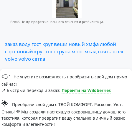
Рехаб Центр профессионального лечения и реабилитаци...
заказ
воду
гост
круг
вещи
новый
хмфа
любой
сорт
новый
круг
гост
трупа
морг
мкад
снять
всех
volvo
volvo
сетка
👉
Не упустите возможность преобразить свой дом прямо
сейчас!
📍 Быстрый переход и заказ:
Перейти на Wildberries
🌟
Преобрази свой дом с ТВОЙ КОМФОРТ: Роскошь, Уют,
Стиль! 💜 Мы создали настоящую сокровищницу домашнего
текстиля, которая превратит вашу спальню в личный оазис
комфорта и элегантности!