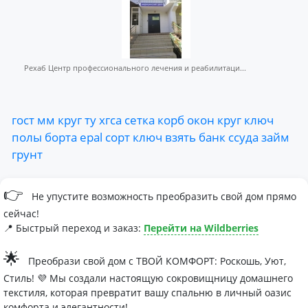
Рехаб Центр профессионального лечения и реабилитаци...
гост
мм
круг
ту
хгса
сетка
корб
окон
круг
ключ
полы
борта
epal
сорт
ключ
взять
банк
ссуда
займ
грунт
👉
Не упустите возможность преобразить свой дом прямо
сейчас!
📍 Быстрый переход и заказ:
Перейти на Wildberries
🌟
Преобрази свой дом с ТВОЙ КОМФОРТ: Роскошь, Уют,
Стиль! 💜 Мы создали настоящую сокровищницу домашнего
текстиля, которая превратит вашу спальню в личный оазис
комфорта и элегантности!