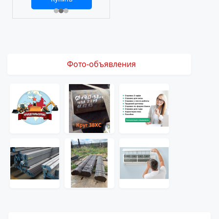
2 469 ₽
3 061 ₽
Фото-объявления