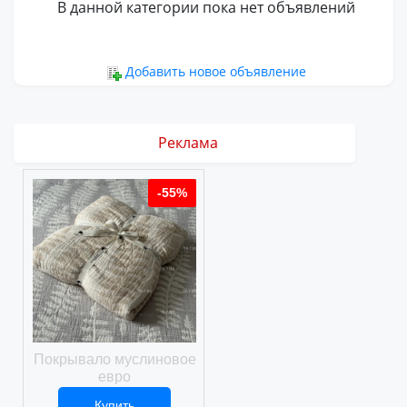
В данной категории пока нет объявлений
Добавить новое объявление
Реклама
%
-55%
-55%
ое
Покрывало муслиновое
Покрывало вафельное
евро
Купить
Купить