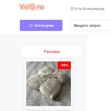
VelQ.ru
Усть-Большерецк
Категории
Реклама
-50%
-55%
хлопковое
Покрывало муслиновое