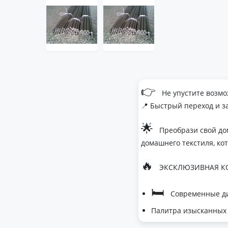
👉
Не упустите возмо
📍 Быстрый переход и з
🌟
Преобрази свой до
домашнего текстиля, ко
🔥
ЭКСКЛЮЗИВНАЯ КО
🛏
Современные ди
Палитра изысканных 
- Темно-серый дл