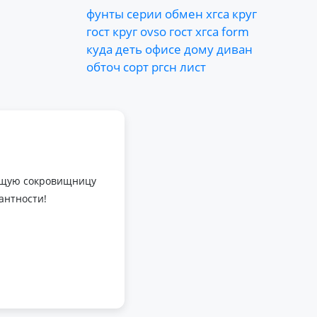
фунты
серии
обмен
хгса
круг
гост
круг
ovso
гост
хгса
form
куда
деть
офисе
дому
диван
обточ
сорт
ргсн
лист
оящую сокровищницу
антности!