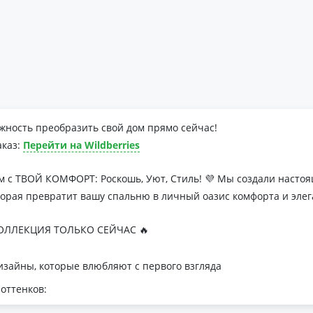
жность преобразить свой дом прямо сейчас!
аказ:
Перейти на Wildberries
м с ТВОЙ КОМФОРТ: Роскошь, Уют, Стиль! 💜 Мы создали наст
торая превратит вашу спальню в личный оазис комфорта и элег
ЛЛЕКЦИЯ ТОЛЬКО СЕЙЧАС 🔥
зайны, которые влюбляют с первого взгляда
оттенков:
я минималистичных интерьеров