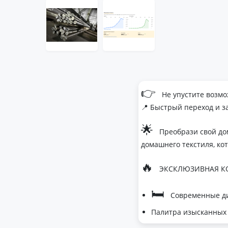
👉
Не упустите возмо
📍 Быстрый переход и з
🌟
Преобрази свой до
домашнего текстиля, ко
🔥
ЭКСКЛЮЗИВНАЯ КО
🛏
Современные ди
Палитра изысканных 
- Темно-серый дл