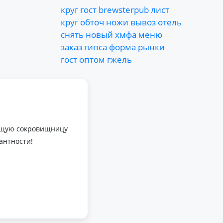
круг
гост
brewsterpub
лист
круг
обточ
ножи
вывоз
отель
снять
новый
хмфа
меню
заказ
гипса
форма
рынки
гост
оптом
гжель
оящую сокровищницу
антности!