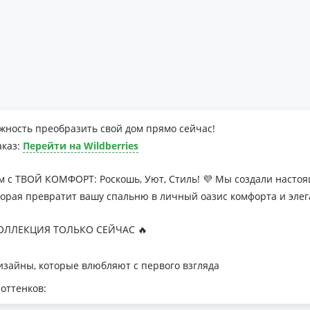
жность преобразить свой дом прямо сейчас!
аказ:
Перейти на Wildberries
м с ТВОЙ КОМФОРТ: Роскошь, Уют, Стиль! 💜 Мы создали наст
торая превратит вашу спальню в личный оазис комфорта и элег
ЛЛЕКЦИЯ ТОЛЬКО СЕЙЧАС 🔥
зайны, которые влюбляют с первого взгляда
оттенков:
я минималистичных интерьеров