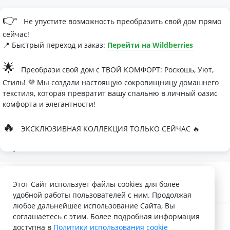
👉
Не упустите возможность преобразить свой дом прямо
сейчас!
📍 Быстрый переход и заказ:
Перейти на Wildberries
🌟
Преобрази свой дом с ТВОЙ КОМФОРТ: Роскошь, Уют,
Стиль! 💜 Мы создали настоящую сокровищницу домашнего
текстиля, которая превратит вашу спальню в личный оазис
комфорта и элегантности!
🔥
ЭКСКЛЮЗИВНАЯ КОЛЛЕКЦИЯ ТОЛЬКО СЕЙЧАС 🔥
🛏
Современные дизайны, которые влюбляют с первого
взгляда
Палитра изысканных оттенков:
Этот Сайт использует файлы cookies для более
удобной работы пользователей с ним. Продолжая
- Темно-серый для минималистичных интерьеров
любое дальнейшее использование Сайта, Вы
- Сиреневый для романтичных натур
соглашаетесь с этим. Более подробная информация
доступна в
Политики использования cookie
- Персиковый мусс для теплой атмосферы