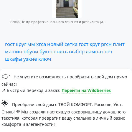
Рехаб Центр профессионального лечения и реабилитаци...
гост
круг
мм
хгса
новый
сетка
гост
круг
ргсн
плит
машин
обуви
букет
снять
выбор
лампа
свет
шкафы
узкие
ключ
👉
Не упустите возможность преобразить свой дом прямо
сейчас!
📍 Быстрый переход и заказ:
Перейти на Wildberries
🌟
Преобрази свой дом с ТВОЙ КОМФОРТ: Роскошь, Уют,
Стиль! 💜 Мы создали настоящую сокровищницу домашнего
текстиля, которая превратит вашу спальню в личный оазис
комфорта и элегантности!