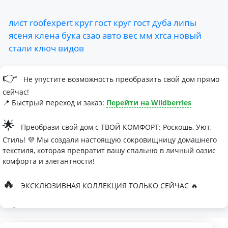
лист
roofexpert
круг
гост
круг
гост
дуба
липы
ясеня
клена
бука
сзао
авто
вес
мм
хгса
новый
стали
ключ
видов
👉
Не упустите возможность преобразить свой дом прямо
сейчас!
📍 Быстрый переход и заказ:
Перейти на Wildberries
🌟
Преобрази свой дом с ТВОЙ КОМФОРТ: Роскошь, Уют,
Стиль! 💜 Мы создали настоящую сокровищницу домашнего
текстиля, которая превратит вашу спальню в личный оазис
комфорта и элегантности!
🔥
ЭКСКЛЮЗИВНАЯ КОЛЛЕКЦИЯ ТОЛЬКО СЕЙЧАС 🔥
🛏
Современные дизайны, которые влюбляют с первого
взгляда