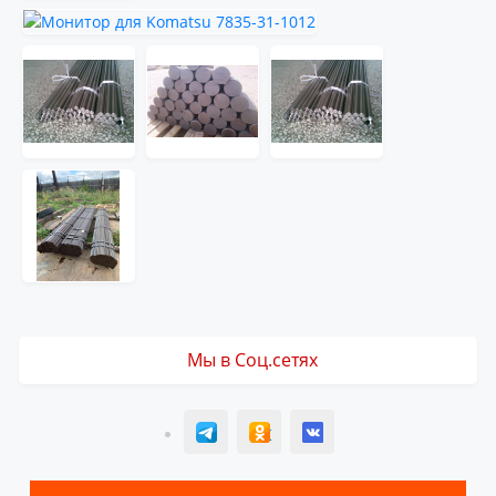
Мы в Соц.сетях
T
ОК
ВК