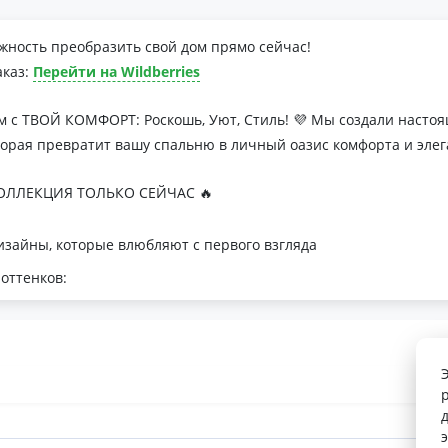
жность преобразить свой дом прямо сейчас!
аказ:
Перейти на Wildberries
м с ТВОЙ КОМФОРТ: Роскошь, Уют, Стиль! 💜 Мы создали наст
торая превратит вашу спальню в личный оазис комфорта и элег
ЛЛЕКЦИЯ ТОЛЬКО СЕЙЧАС 🔥
зайны, которые влюбляют с первого взгляда
оттенков:
я минималистичных интерьеров
романтичных натур
с для теплой атмосферы
 Тусса - мечта о совершенном сне
лк