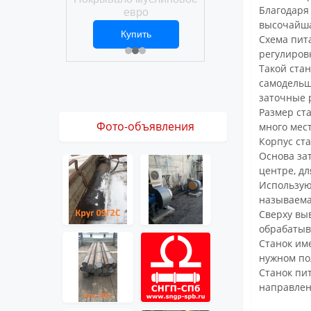
Покрывало вафел
Благодаря
ро
евро
высочайша
ить
Купить
Купить
1 ₽
2 469 ₽
3 061 ₽
Схема пит
регулиров
Такой ста
самодельщ
заточные 
Размер ста
Фото-объявления
много мес
Корпус ста
Основа за
центре, дл
Использую
называема
Сверху выв
обрабатыв
Станок им
нужном по
Станок пи
направлен