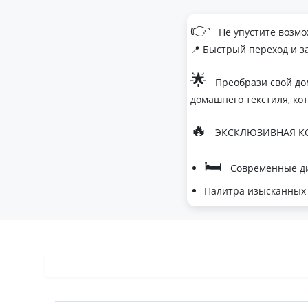
👉
Не упустите возмо
📍 Быстрый переход и з
🌟
Преобрази свой до
домашнего текстиля, ко
🔥
ЭКСКЛЮЗИВНАЯ КО
🛏
Современные ди
Палитра изысканных 
- Темно-серый дл
- Сиреневый для 
- Персиковый мус
🌙
Шелковые одеяла
- Натуральный ше