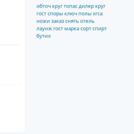
обточ
круг
топас
дилер
круг
гост
споры
ключ
полы
хгса
ножи
заказ
снять
отель
лаунж
гост
марка
сорт
спирт
бутил