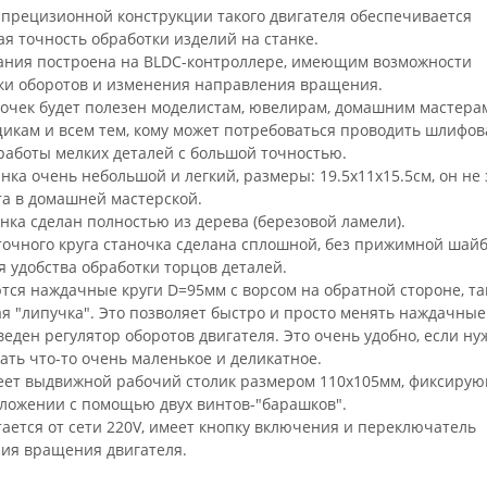
ьное
 прецизионной конструкции такого двигателя обеспечивается
я точность обработки изделий на станке.
ания построена на BLDC-контроллере, имеющим возможности
ки оборотов и изменения направления вращения.
ночек будет полезен моделистам, ювелирам, домашним мастера
икам и всем тем, кому может потребоваться проводить шлифов
работы мелких деталей с большой точностью.
нка очень небольшой и легкий, размеры: 19.5х11х15.5см, он не
та в домашней мастерской.
нка сделан полностью из дерева (березовой ламели).
точного круга станочка сделана сплошной, без прижимной шай
я удобства обработки торцов деталей.
тся наждачные круги D=95мм с ворсом на обратной стороне, та
я "липучка". Это позволяет быстро и просто менять наждачные 
еден регулятор оборотов двигателя. Это очень удобно, если ну
ать что-то очень маленькое и деликатное.
еет выдвижной рабочий столик размером 110х105мм, фиксиру
ложении с помощью двух винтов-"барашков".
тается от сети 220V, имеет кнопку включения и переключатель
ия вращения двигателя.