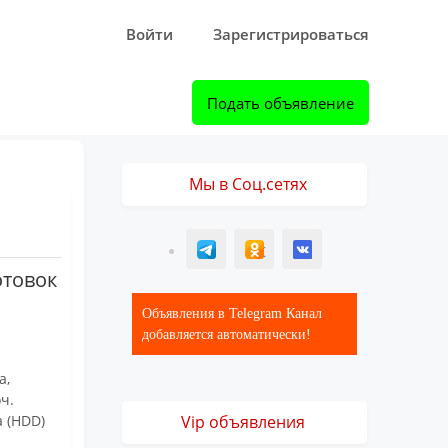
Войти
Зарегистрироваться
Подать объявление
Мы в Соц.сетях
T
ОК
ВК
отовок
Объявления в Telegram Канал
добавляется автоматически!
а,
ч.
а (HDD)
Vip объявления