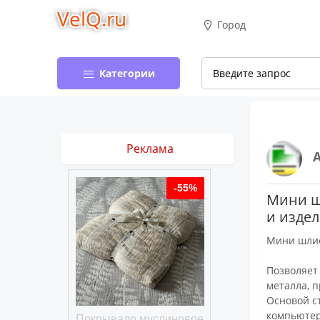
VelQ.ru
Город
Категории
Реклама
-50%
-55%
Мини ш
и изде
Мини шлиф
Позволяет
металла, п
Основой ст
компьютер
хлопковое
Покрывало муслиновое