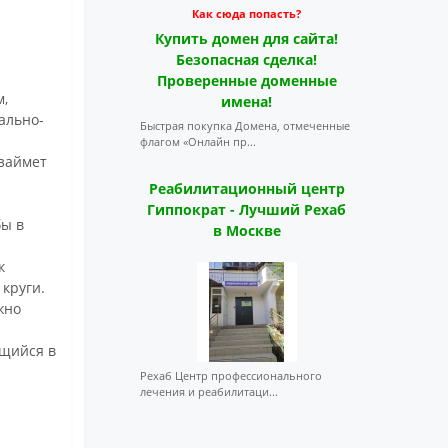
Как сюда попасть?
Купить домен для сайта!
Безопасная сделка!
Проверенные доменные
м,
имена!
ально-
Быстрая покупка Домена, отмеченные
флагом «Онлайн пр...
 займет
Реабилитационный центр
Гиппократ - Лучший Рехаб
бы в
в Москве
к
круги.
жно
ющийся в
Рехаб Центр профессионального
лечения и реабилитаци...