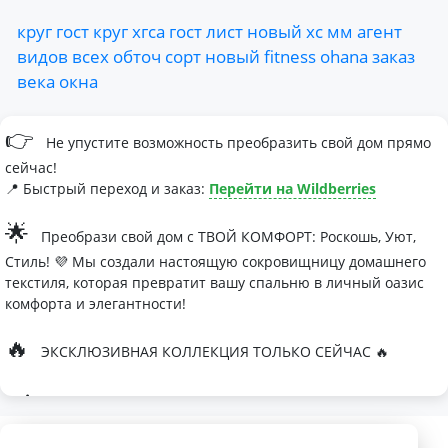
круг
гост
круг
хгса
гост
лист
новый
хс
мм
агент
видов
всех
обточ
сорт
новый
fitness
ohana
заказ
века
окна
👉
Не упустите возможность преобразить свой дом прямо
сейчас!
📍 Быстрый переход и заказ:
Перейти на Wildberries
🌟
Преобрази свой дом с ТВОЙ КОМФОРТ: Роскошь, Уют,
Стиль! 💜 Мы создали настоящую сокровищницу домашнего
текстиля, которая превратит вашу спальню в личный оазис
комфорта и элегантности!
🔥
ЭКСКЛЮЗИВНАЯ КОЛЛЕКЦИЯ ТОЛЬКО СЕЙЧАС 🔥
🛏
Современные дизайны, которые влюбляют с первого
взгляда