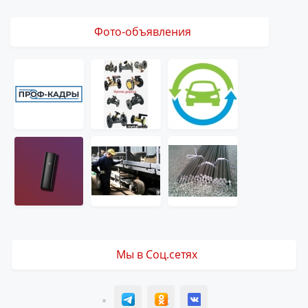
Фото-объявления
Мы в Соц.сетях
T
ОК
ВК