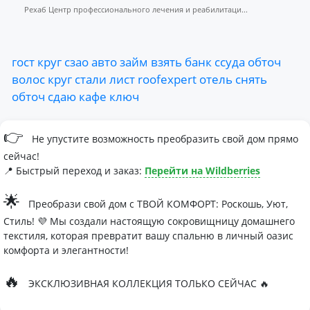
Рехаб Центр профессионального лечения и реабилитаци...
гост
круг
сзао
авто
займ
взять
банк
ссуда
обточ
волос
круг
стали
лист
roofexpert
отель
снять
обточ
сдаю
кафе
ключ
👉
Не упустите возможность преобразить свой дом прямо
сейчас!
📍 Быстрый переход и заказ:
Перейти на Wildberries
🌟
Преобрази свой дом с ТВОЙ КОМФОРТ: Роскошь, Уют,
Стиль! 💜 Мы создали настоящую сокровищницу домашнего
текстиля, которая превратит вашу спальню в личный оазис
комфорта и элегантности!
🔥
ЭКСКЛЮЗИВНАЯ КОЛЛЕКЦИЯ ТОЛЬКО СЕЙЧАС 🔥