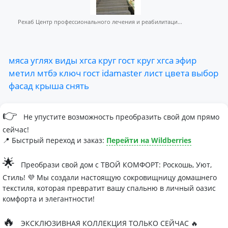
Рехаб Центр профессионального лечения и реабилитаци...
мяса
углях
виды
хгса
круг
гост
круг
хгса
эфир
метил
мтбэ
ключ
гост
idamaster
лист
цвета
выбор
фасад
крыша
снять
👉
Не упустите возможность преобразить свой дом прямо
сейчас!
📍 Быстрый переход и заказ:
Перейти на Wildberries
🌟
Преобрази свой дом с ТВОЙ КОМФОРТ: Роскошь, Уют,
Стиль! 💜 Мы создали настоящую сокровищницу домашнего
текстиля, которая превратит вашу спальню в личный оазис
комфорта и элегантности!
🔥
ЭКСКЛЮЗИВНАЯ КОЛЛЕКЦИЯ ТОЛЬКО СЕЙЧАС 🔥