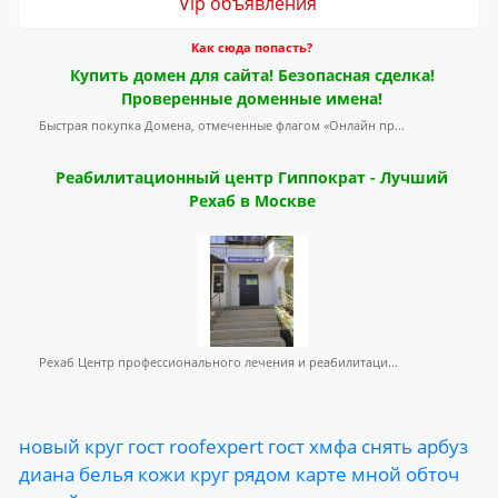
Vip объявления
Как сюда попасть?
Купить домен для сайта! Безопасная сделка!
Проверенные доменные имена!
Быстрая покупка Домена, отмеченные флагом «Онлайн пр...
Реабилитационный центр Гиппократ - Лучший
Рехаб в Москве
Рехаб Центр профессионального лечения и реабилитаци...
новый
круг
гост
roofexpert
гост
хмфа
снять
арбуз
диана
белья
кожи
круг
рядом
карте
мной
обточ