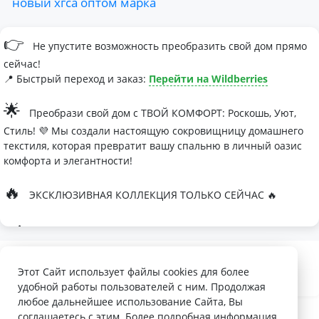
новый
хгса
оптом
марка
👉
Не упустите возможность преобразить свой дом прямо
сейчас!
📍 Быстрый переход и заказ:
Перейти на Wildberries
🌟
Преобрази свой дом с ТВОЙ КОМФОРТ: Роскошь, Уют,
Стиль! 💜 Мы создали настоящую сокровищницу домашнего
текстиля, которая превратит вашу спальню в личный оазис
комфорта и элегантности!
🔥
ЭКСКЛЮЗИВНАЯ КОЛЛЕКЦИЯ ТОЛЬКО СЕЙЧАС 🔥
🛏
Современные дизайны, которые влюбляют с первого
взгляда
Палитра изысканных оттенков:
Этот Сайт использует файлы cookies для более
удобной работы пользователей с ним. Продолжая
- Темно-серый для минималистичных интерьеров
любое дальнейшее использование Сайта, Вы
- Сиреневый для романтичных натур
соглашаетесь с этим. Более подробная информация