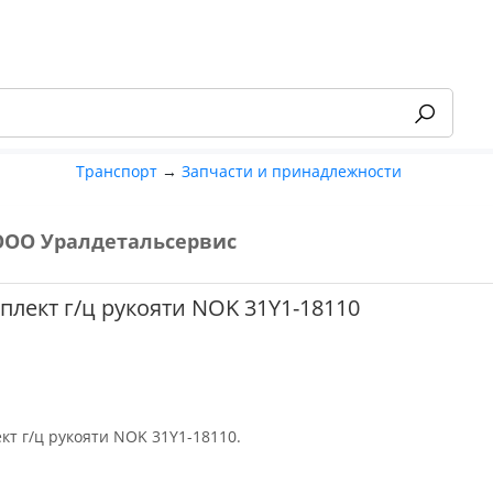
Транспорт
→
Запчасти и принадлежности
ООО Уралдетальсервис
-55%
лект г/ц рукояти NOK 31Y1-18110
кт г/ц рукояти NOK 31Y1-18110.