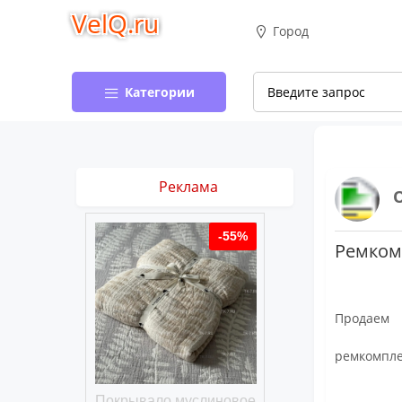
VelQ.ru
Город
Категории
Реклама
-50%
-55%
Ремкомп
Продаем
ремкомпле
хлопковое
Покрывало муслиновое