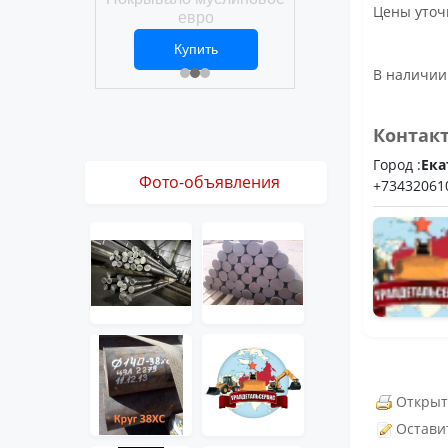
Покрывало вафел
Цены уточ
ро
евро
ить
Купить
Купить
1 ₽
2 469 ₽
3 061 ₽
В наличии 
Контак
Город :
Ека
Фото-объявления
+73432061
Открыт
Остави