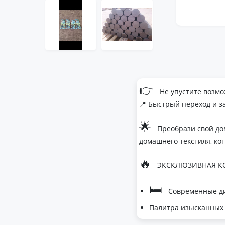
👉
Не упустите возмо
📍 Быстрый переход и з
🌟
Преобрази свой до
домашнего текстиля, ко
🔥
ЭКСКЛЮЗИВНАЯ КО
🛏
Современные ди
Палитра изысканных 
- Темно-серый дл