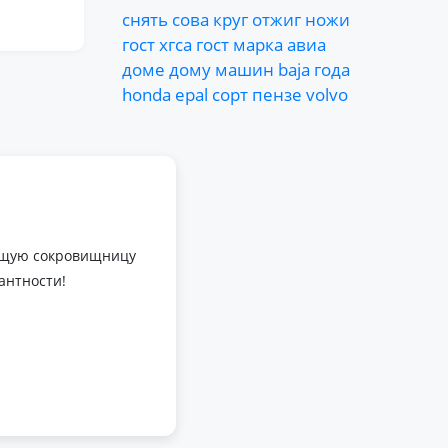
снять
сова
круг
отжиг
ножи
гост
хгса
гост
марка
авиа
доме
дому
машин
baja
года
honda
epal
сорт
пензе
volvo
оящую сокровищницу
антности!