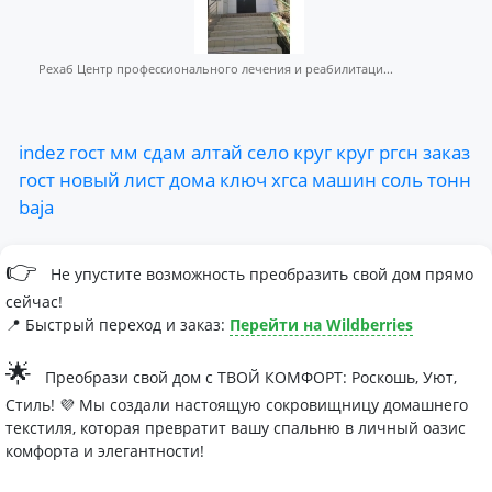
Рехаб Центр профессионального лечения и реабилитаци...
indez
гост
мм
сдам
алтай
село
круг
круг
ргсн
заказ
гост
новый
лист
дома
ключ
хгса
машин
соль
тонн
baja
👉
Не упустите возможность преобразить свой дом прямо
сейчас!
📍 Быстрый переход и заказ:
Перейти на Wildberries
🌟
Преобрази свой дом с ТВОЙ КОМФОРТ: Роскошь, Уют,
Стиль! 💜 Мы создали настоящую сокровищницу домашнего
текстиля, которая превратит вашу спальню в личный оазис
комфорта и элегантности!