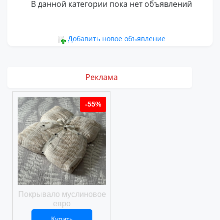
В данной категории пока нет объявлений
Добавить новое объявление
Реклама
%
-55%
-55%
ое
Покрывало муслиновое
Покрывало вафельное
евро
Купить
Купить