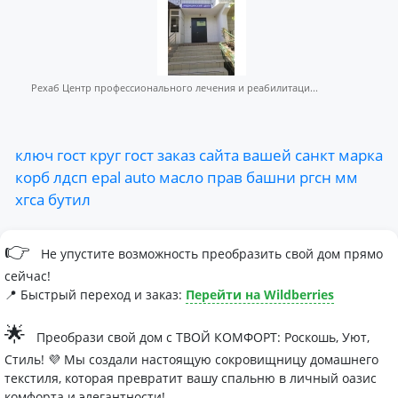
Рехаб Центр профессионального лечения и реабилитаци...
ключ
гост
круг
гост
заказ
сайта
вашей
санкт
марка
корб
лдсп
epal
auto
масло
прав
башни
ргсн
мм
хгса
бутил
👉
Не упустите возможность преобразить свой дом прямо
сейчас!
📍 Быстрый переход и заказ:
Перейти на Wildberries
🌟
Преобрази свой дом с ТВОЙ КОМФОРТ: Роскошь, Уют,
Стиль! 💜 Мы создали настоящую сокровищницу домашнего
текстиля, которая превратит вашу спальню в личный оазис
комфорта и элегантности!