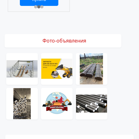
2 469 ₽
3 061 ₽
Фото-объявления