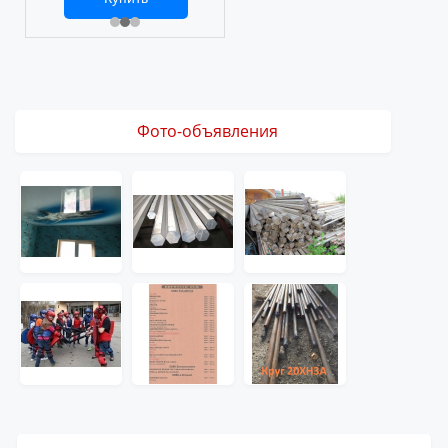
2 469 ₽
3 061 ₽
Фото-объявления