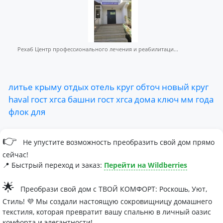
Рехаб Центр профессионального лечения и реабилитаци...
литье
крыму
отдых
отель
круг
обточ
новый
круг
haval
гост
хгса
башни
гост
хгса
дома
ключ
мм
года
флок
для
👉
Не упустите возможность преобразить свой дом прямо
сейчас!
📍 Быстрый переход и заказ:
Перейти на Wildberries
🌟
Преобрази свой дом с ТВОЙ КОМФОРТ: Роскошь, Уют,
Стиль! 💜 Мы создали настоящую сокровищницу домашнего
текстиля, которая превратит вашу спальню в личный оазис
комфорта и элегантности!