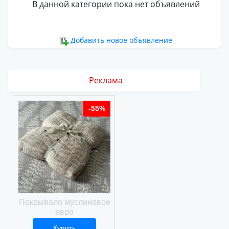
В данной категории пока нет объявлений
Добавить новое объявление
Реклама
%
-55%
-55%
ое
Покрывало муслиновое
Покрывало вафельное
евро
Купить
Купить