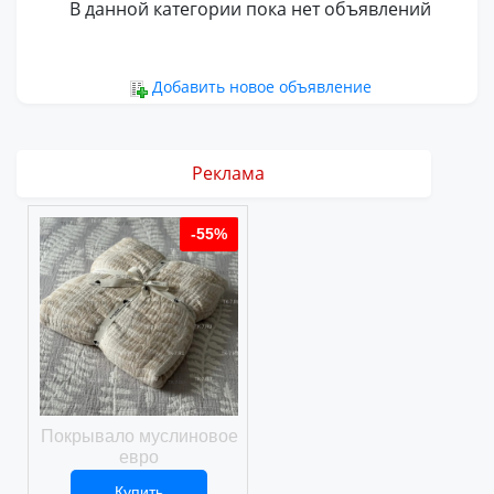
В данной категории пока нет объявлений
Добавить новое объявление
Реклама
%
-55%
-55%
ое
Покрывало муслиновое
Покрывало вафельное
евро
Купить
Купить