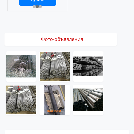
2 469 ₽
3 061 ₽
Фото-объявления