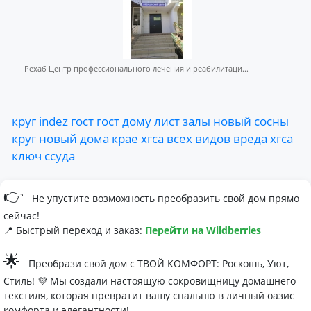
Рехаб Центр профессионального лечения и реабилитаци...
круг
indez
гост
гост
дому
лист
залы
новый
сосны
круг
новый
дома
крае
хгса
всех
видов
вреда
хгса
ключ
ссуда
👉
Не упустите возможность преобразить свой дом прямо
сейчас!
📍 Быстрый переход и заказ:
Перейти на Wildberries
🌟
Преобрази свой дом с ТВОЙ КОМФОРТ: Роскошь, Уют,
Стиль! 💜 Мы создали настоящую сокровищницу домашнего
текстиля, которая превратит вашу спальню в личный оазис
комфорта и элегантности!