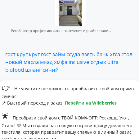
Рехаб Центр профессионального лечения и реабилитаци...
гост
круг
круг
гост
займ
ссуда
взять
банк
хгса
стол
новый
масла
мкад
хмфа
inclusive
отдых
ultra
blufood
шланг
синий
👉
Не упустите возможность преобразить свой дом прямо
сейчас!
📍 Быстрый переход и заказ:
Перейти на Wildberries
🌟
Преобрази свой дом с ТВОЙ КОМФОРТ: Роскошь, Уют,
Стиль! 💜 Мы создали настоящую сокровищницу домашнего
текстиля, которая превратит вашу спальню в личный оазис
комфорта и элегантности!