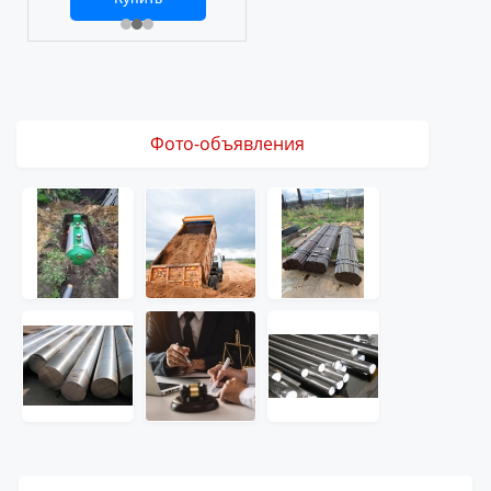
2 469 ₽
3 061 ₽
Фото-объявления