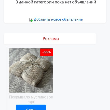
В данной категории пока нет объявлений
Добавить новое объявление
Реклама
%
-55%
-55%
ое
Покрывало муслиновое
Покрывало вафельное
евро
Купить
Купить