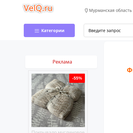
VelQ.ru
Мурманская область
Категории
Реклама
Ф
-50%
-55%
хлопковое
Покрывало муслиновое