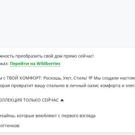
жность преобразить свой дом прямо сейчас!
аказ:
Перейти на Wildberries
м с ТВОЙ КОМФОРТ: Роскошь, Уют, Стиль! 💜 Мы создали наст
торая превратит вашу спальню в личный оазис комфорта и элег
ЛЛЕКЦИЯ ТОЛЬКО СЕЙЧАС 🔥
зайны, которые влюбляют с первого взгляда
оттенков:
я минималистичных интерьеров