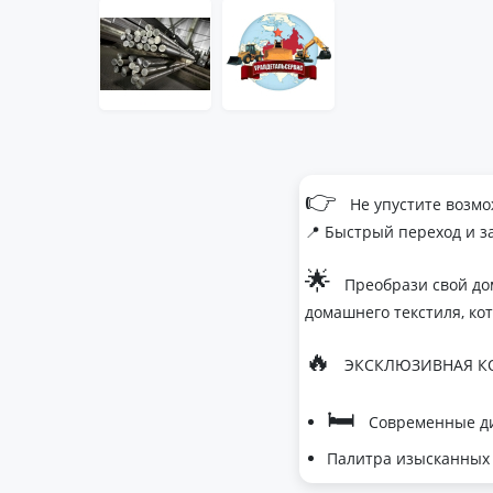
👉
Не упустите возмо
📍 Быстрый переход и з
🌟
Преобрази свой до
домашнего текстиля, ко
🔥
ЭКСКЛЮЗИВНАЯ КО
🛏
Современные ди
Палитра изысканных 
- Темно-серый дл