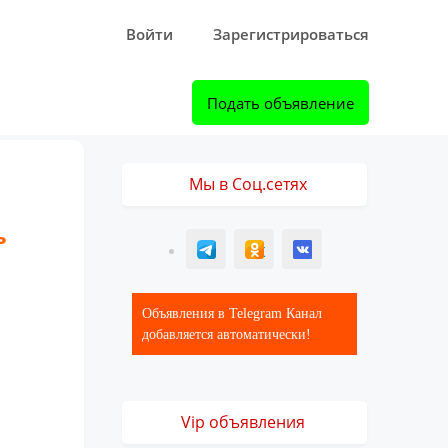
Войти
Зарегистрироваться
Подать объявление
Мы в Соц.сетях
ь
T
ОК
ВК
Объявления в Telegram Канал
добавляется автоматически!
Vip объявления