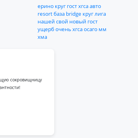
ерино
круг
гост
хгса
авто
resort
база
bridge
круг
лига
нашей
свой
новый
гост
ущерб
очень
хгса
осаго
мм
хма
оящую сокровищницу
антности!