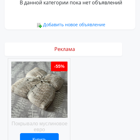
В данной категории пока нет объявлений
Добавить новое объявление
Реклама
%
-55%
-55%
ое
Покрывало муслиновое
Покрывало вафельное
евро
Купить
Купить