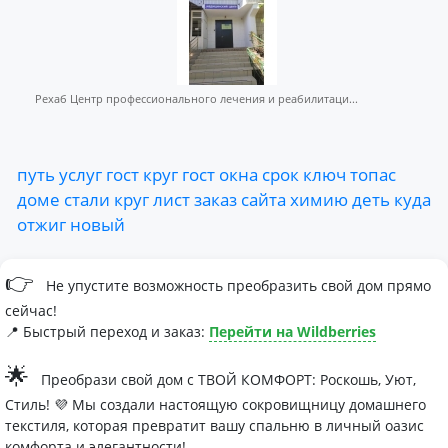
Рехаб Центр профессионального лечения и реабилитаци...
путь
услуг
гост
круг
гост
окна
срок
ключ
топас
доме
стали
круг
лист
заказ
сайта
химию
деть
куда
отжиг
новый
👉
Не упустите возможность преобразить свой дом прямо
сейчас!
📍 Быстрый переход и заказ:
Перейти на Wildberries
🌟
Преобрази свой дом с ТВОЙ КОМФОРТ: Роскошь, Уют,
Стиль! 💜 Мы создали настоящую сокровищницу домашнего
текстиля, которая превратит вашу спальню в личный оазис
комфорта и элегантности!