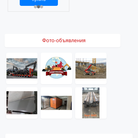
2 469 ₽
3 061 ₽
Фото-объявления