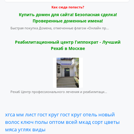
Как сюда попасть?
Купить домен для сайта! Безопасная сделка!
Проверенные доменные имена!
Быстрая покупка Домена, отмеченные флагом «Онлайн пр...
Реабилитационный центр Гиппократ - Лучший
Рехаб в Москве
Рехаб Центр профессионального лечения и реабилитаци...
хгса
мм
лист
гост
круг
гост
круг
отель
новый
волос
ключ
полы
оптом
всей
мкад
сорт
цветы
мяса
углях
виды