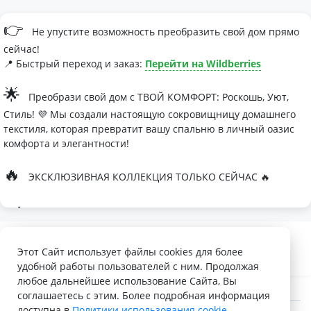
👉
Не упустите возможность преобразить свой дом прямо
сейчас!
📍 Быстрый переход и заказ:
Перейти на Wildberries
🌟
Преобрази свой дом с ТВОЙ КОМФОРТ: Роскошь, Уют,
Стиль! 💜 Мы создали настоящую сокровищницу домашнего
текстиля, которая превратит вашу спальню в личный оазис
комфорта и элегантности!
🔥
ЭКСКЛЮЗИВНАЯ КОЛЛЕКЦИЯ ТОЛЬКО СЕЙЧАС 🔥
🛏
Современные дизайны, которые влюбляют с первого
взгляда
Палитра изысканных оттенков:
Этот Сайт использует файлы cookies для более
удобной работы пользователей с ним. Продолжая
- Темно-серый для минималистичных интерьеров
любое дальнейшее использование Сайта, Вы
- Сиреневый для романтичных натур
соглашаетесь с этим. Более подробная информация
доступна в
Политики использования cookie