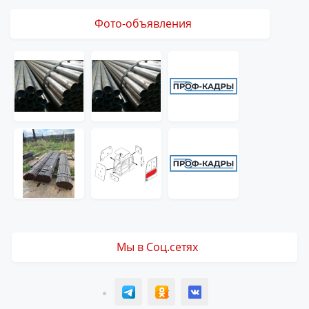
Фото-объявления
Мы в Соц.сетях
T
ОК
ВК