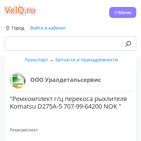
VelQ.ru
Меню
Город
Войти в кабинет
Транспорт
→
Запчасти и принадлежности
ООО Уралдетальсервис
"Рeмкoмплeкт г/ц перекоса рыхлителя
Komatsu D275A-5 707-99-64200 NOK "
Ремкомплект