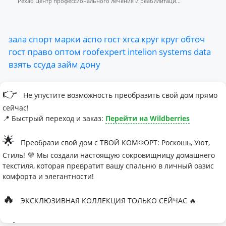
Рехаб Центр профессионального лечения и реабилитаци...
зала
спорт
марки
аспо
гост
хгса
круг
круг
обточ
гост
право
оптом
roofexpert
intelion
systems
data
взять
ссуда
займ
дону
👉
Не упустите возможность преобразить свой дом прямо
сейчас!
📍 Быстрый переход и заказ:
Перейти на Wildberries
🌟
Преобрази свой дом с ТВОЙ КОМФОРТ: Роскошь, Уют,
Стиль! 💜 Мы создали настоящую сокровищницу домашнего
текстиля, которая превратит вашу спальню в личный оазис
комфорта и элегантности!
🔥
ЭКСКЛЮЗИВНАЯ КОЛЛЕКЦИЯ ТОЛЬКО СЕЙЧАС 🔥
🛏