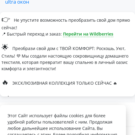
ultra
окон
👉
Не упустите возможность преобразить свой дом прямо
сейчас!
📍 Быстрый переход и заказ:
Перейти на Wildberries
🌟
Преобрази свой дом с ТВОЙ КОМФОРТ: Роскошь, Уют,
Стиль! 💜 Мы создали настоящую сокровищницу домашнего
текстиля, которая превратит вашу спальню в личный оазис
комфорта и элегантности!
🔥
ЭКСКЛЮЗИВНАЯ КОЛЛЕКЦИЯ ТОЛЬКО СЕЙЧАС 🔥
🛏
Современные дизайны, которые влюбляют с первого
взгляда
Палитра изысканных оттенков:
Этот Сайт использует файлы cookies для более
удобной работы пользователей с ним. Продолжая
- Темно-серый для минималистичных интерьеров
любое дальнейшее использование Сайта, Вы
- Сиреневый для романтичных натур
соглашаетесь с этим. Более подробная информация