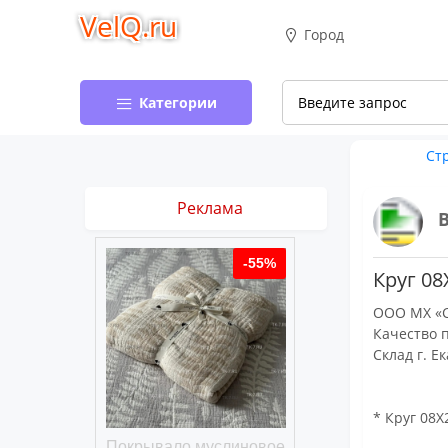
VelQ.ru
Город
Категории
Ст
Реклама
-50%
-55%
Круг 08
ООО МХ «С
Качество 
Склад г. Е
* Круг 08Х
хлопковое
Покрывало муслиновое