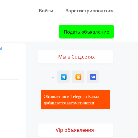
Войти
Зарегистрироваться
Подать объявление
ы
Мы в Соц.сетях
T
ОК
ВК
Объявления в Telegram Канал
добавляется автоматически!
Vip объявления