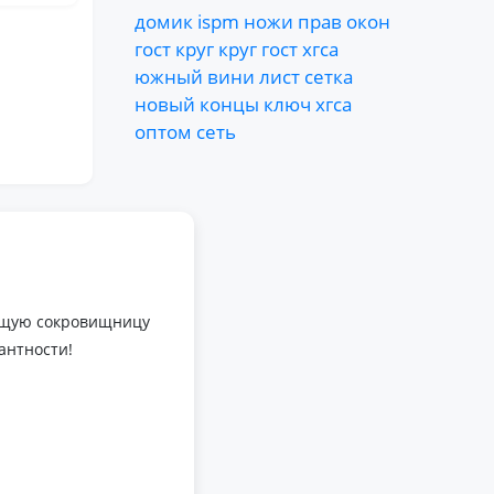
домик
ispm
ножи
прав
окон
гост
круг
круг
гост
хгса
южный
вини
лист
сетка
новый
концы
ключ
хгса
оптом
сеть
оящую сокровищницу
антности!