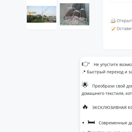
Открыт
Остави
👉
Не упустите возмо
📍 Быстрый переход и з
🌟
Преобрази свой до
домашнего текстиля, ко
🔥
ЭКСКЛЮЗИВНАЯ КО
🛏
Современные ди