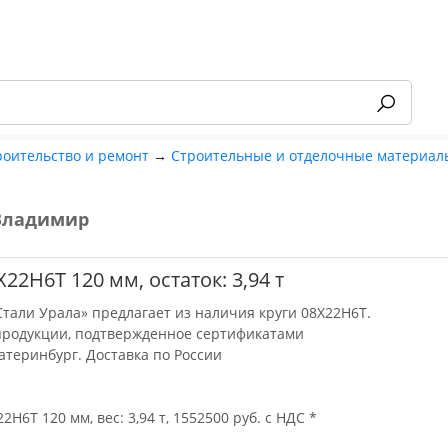
роительство и ремонт
→
Строительные и отделочные материал
Владимир
-55%
Х22Н6Т 120 мм, остаток: 3,94 т
тали Урала» предлагает из наличия круги 08Х22Н6Т.
продукции, подтвержденное сертификатами
катеринбург. Доставка по России
22Н6Т 120 мм, вес: 3,94 т, 1552500 руб. с НДС *