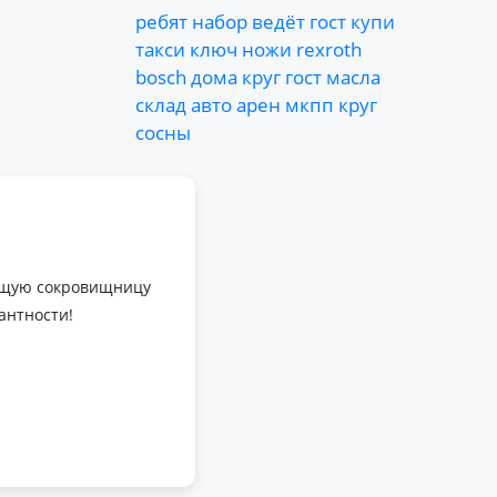
ребят
набор
ведёт
гост
купи
такси
ключ
ножи
rexroth
bosch
дома
круг
гост
масла
склад
авто
арен
мкпп
круг
сосны
оящую сокровищницу
антности!