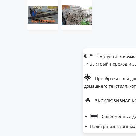
👉
Не упустите возмо
📍 Быстрый переход и з
🌟
Преобрази свой до
домашнего текстиля, ко
🔥
ЭКСКЛЮЗИВНАЯ КО
🛏
Современные ди
Палитра изысканных 
- Темно-серый дл