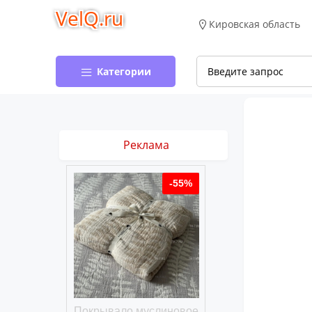
VelQ.ru
Кировская область
Категории
Реклама
-50%
-55%
хлопковое
Покрывало муслиновое