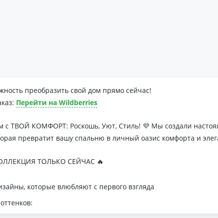
жность преобразить свой дом прямо сейчас!
аказ:
Перейти на Wildberries
м с ТВОЙ КОМФОРТ: Роскошь, Уют, Стиль! 💜 Мы создали наст
торая превратит вашу спальню в личный оазис комфорта и элег
ЛЛЕКЦИЯ ТОЛЬКО СЕЙЧАС 🔥
зайны, которые влюбляют с первого взгляда
оттенков:
я минималистичных интерьеров