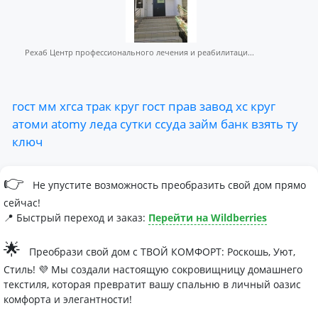
Рехаб Центр профессионального лечения и реабилитаци...
гост
мм
хгса
трак
круг
гост
прав
завод
хс
круг
атоми
atomy
леда
сутки
ссуда
займ
банк
взять
ту
ключ
👉
Не упустите возможность преобразить свой дом прямо
сейчас!
📍 Быстрый переход и заказ:
Перейти на Wildberries
🌟
Преобрази свой дом с ТВОЙ КОМФОРТ: Роскошь, Уют,
Стиль! 💜 Мы создали настоящую сокровищницу домашнего
текстиля, которая превратит вашу спальню в личный оазис
комфорта и элегантности!