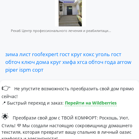
Рехаб Центр профессионального лечения и реабилитаци...
зима
лист
roofexpert
гост
круг
кокс
уголь
гост
обточ
ключ
дома
круг
хмфа
хгса
обточ
года
arrow
piper
ispm
сорт
👉
Не упустите возможность преобразить свой дом прямо
сейчас!
📍 Быстрый переход и заказ:
Перейти на Wildberries
🌟
Преобрази свой дом с ТВОЙ КОМФОРТ: Роскошь, Уют,
Стиль! 💜 Мы создали настоящую сокровищницу домашнего
текстиля, которая превратит вашу спальню в личный оазис
комфорта и элегантности!