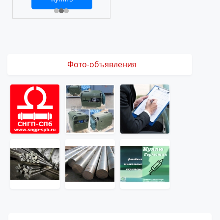
2 469 ₽
3 061 ₽
Фото-объявления