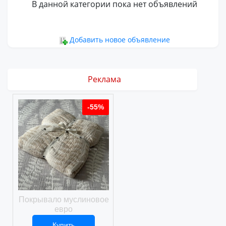
В данной категории пока нет объявлений
Добавить новое объявление
Реклама
%
-55%
-55%
ое
Покрывало муслиновое
Покрывало вафельное
евро
Купить
Купить