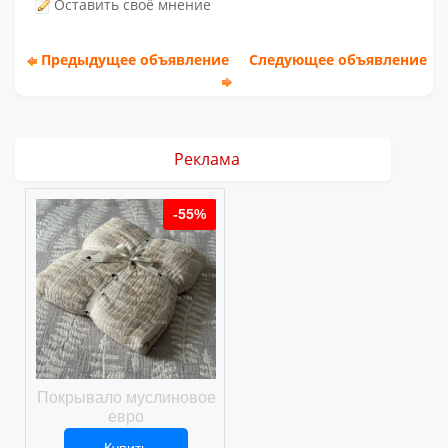
Оставить своё мнение
Предыдущее объявление
Следующее объявление
Реклама
%
-55%
-55%
ое
Покрывало муслиновое
Покрывало вафельное
евро