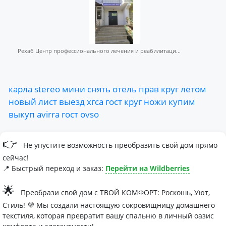
Рехаб Центр профессионального лечения и реабилитаци...
карла
stereo
мини
снять
отель
прав
круг
летом
новый
лист
выезд
хгса
гост
круг
ножи
купим
выкуп
avirra
гост
ovso
👉
Не упустите возможность преобразить свой дом прямо
сейчас!
📍 Быстрый переход и заказ:
Перейти на Wildberries
🌟
Преобрази свой дом с ТВОЙ КОМФОРТ: Роскошь, Уют,
Стиль! 💜 Мы создали настоящую сокровищницу домашнего
текстиля, которая превратит вашу спальню в личный оазис