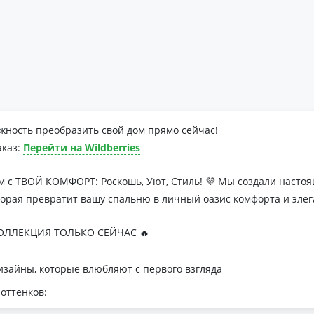
жность преобразить свой дом прямо сейчас!
аказ:
Перейти на Wildberries
м с ТВОЙ КОМФОРТ: Роскошь, Уют, Стиль! 💜 Мы создали наст
торая превратит вашу спальню в личный оазис комфорта и элег
ЛЛЕКЦИЯ ТОЛЬКО СЕЙЧАС 🔥
зайны, которые влюбляют с первого взгляда
оттенков:
я минималистичных интерьеров