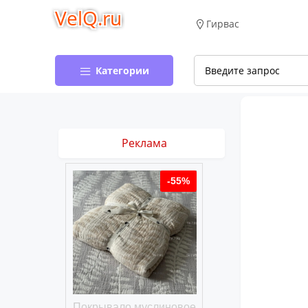
VelQ.ru
Гирвас
Категории
Реклама
-50%
-55%
хлопковое
Покрывало муслиновое