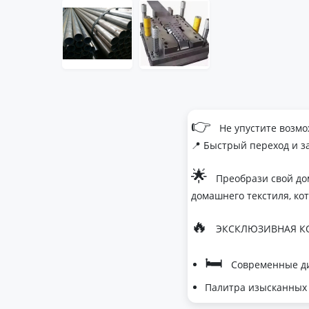
👉
Не упустите возмо
📍 Быстрый переход и з
🌟
Преобрази свой до
домашнего текстиля, ко
🔥
ЭКСКЛЮЗИВНАЯ КО
🛏
Современные ди
Палитра изысканных 
- Темно-серый дл