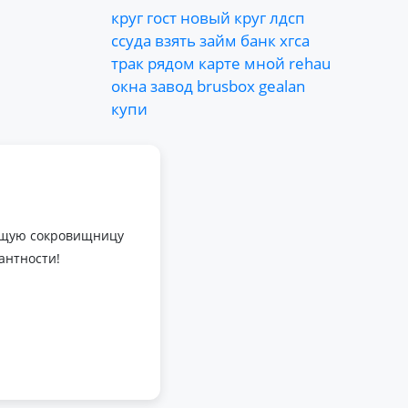
круг
гост
новый
круг
лдсп
ссуда
взять
займ
банк
хгса
трак
рядом
карте
мной
rehau
окна
завод
brusbox
gealan
купи
оящую сокровищницу
антности!