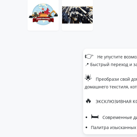
👉
Не упустите возмо
📍 Быстрый переход и з
🌟
Преобрази свой до
домашнего текстиля, ко
🔥
ЭКСКЛЮЗИВНАЯ КО
🛏
Современные ди
Палитра изысканных 
- Темно-серый дл