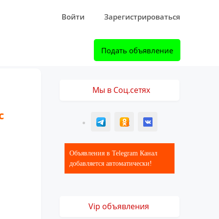
Войти
Зарегистрироваться
Подать объявление
Мы в Соц.сетях
с
T
ОК
ВК
Объявления в Telegram Канал
добавляется автоматически!
Vip объявления