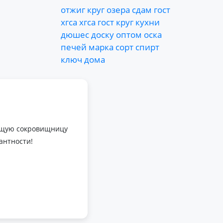
отжиг
круг
озера
сдам
гост
хгса
хгса
гост
круг
кухни
дюшес
доску
оптом
оска
печей
марка
сорт
спирт
ключ
дома
оящую сокровищницу
антности!