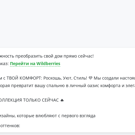
жность преобразить свой дом прямо сейчас!
аказ:
Перейти на Wildberries
м с ТВОЙ КОМФОРТ: Роскошь, Уют, Стиль! 💜 Мы создали наст
торая превратит вашу спальню в личный оазис комфорта и элег
ЛЛЕКЦИЯ ТОЛЬКО СЕЙЧАС 🔥
зайны, которые влюбляют с первого взгляда
оттенков:
я минималистичных интерьеров